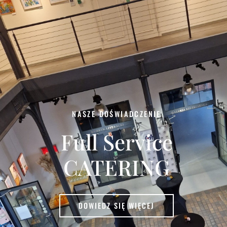
NASZE DOŚWIADCZENIE
Full Service
CATERING
DOWIEDZ SIĘ WIĘCEJ